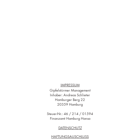
GET IN TOUCh
office@gipfelstuermer.management
PHONE +49 (0) 40 32 969 770
MOBIL +49 (0) 178 85 82 921
IMPRESSUM
Gipfelstürmer Management
Inhaber: Andreas Schlieter
Hamburger Berg 22
20359 Hamburg
Steuer-Nr.: 46 / 214 / 01594
Finanzamt Hamburg Hansa
DATENSCHUTZ
HAFTUNGSAUSCHLUSS